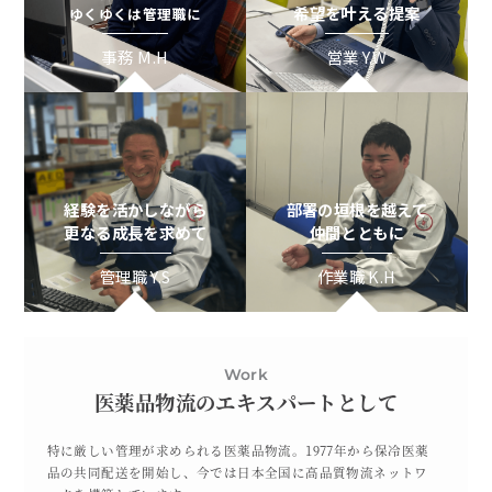
希望を叶える提案
ゆくゆくは管理職に
事務 M.H
営業 Y.W
経験を活かしながら
部署の垣根を越えて
更なる成長を求めて
仲間とともに
管理職 Y.S
作業職 K.H
Work
医薬品物流のエキスパートとして
特に厳しい管理が求められる医薬品物流。1977年から保冷医薬
品の共同配送を開始し、今では日本全国に高品質物流ネットワ