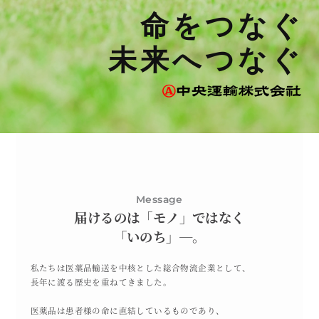
選考フロー
命をつなぐ
Description
未来へつなぐ
募集要項
Company
企業情報
Message
届けるのは「モノ」ではなく
「いのち」―。
私たちは医薬品輸送を中核とした総合物流企業として、
長年に渡る歴史を重ねてきました。
医薬品は患者様の命に直結しているものであり、