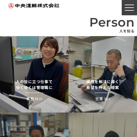
Home
Person
トップページ
人を知る
Person
人を知る
Work
人の役に立つ仕事で
課題を解決に導く
ゆくゆくは管理職に
希望を叶える提案
仕事を知る
事務 M.H
営業 W.Y
Environment
環境を知る
Flow