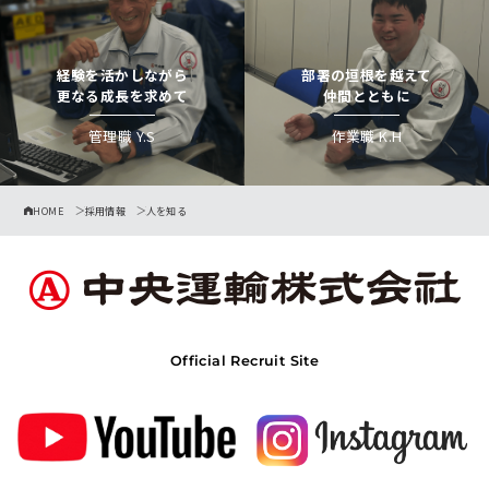
選考フロー
Description
経験を活かしながら
部署の垣根を越えて
更なる成長を求めて
仲間とともに
募集要項
管理職 Y.S
作業職 K.H
Company
企業情報
HOME
採用情報
人を知る
Official Recruit Site